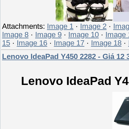
Attachments:
Image 1
·
Image 2
·
Imag
Image 8
·
Image 9
·
Image 10
·
Image 
15
·
Image 16
·
Image 17
·
Image 18
·
Lenovo IdeaPad Y450 2282 - Giá 12
Lenovo IdeaPad Y4