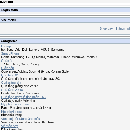
[
My site
]
Login form
Site menu
Shop bay
Hàng mới
Categories
Laptop
hp, Sony Vaio, Dell, Lenovo, ASUS, Samsung
Smart Phone
Nokia, Samsung, LG, Q-Mobile, Motorola, iPhone, Windows Phone 7
Quần áo
T-Shirt, Jean, Somi, Phông, ....
Giầy dép
Converser, Adidas, Sport, Giầy da, Korean Style
Quà tặng 8/3
Quà tặng dành cho phụ nữ nhân ngày 8/3.
Quà giáng sinh
Quà tặng giáng sinh 24/12
Quà tặng 20/10
Dành cho phụ nữ Việt nam
Quà tặng ngày lễ tình nhân 14/2
Quà tặng ngày Valentine.
Mỹ phẩm,nước hoa
Bán mỹ phẩm,nước hoa chất lượng
Kính thời trang
Kính thời trang
Vòng cổ, túi xách hàng hiệu
Vòng cổ, túi xách hàng hiệu -thời trang
Vé máy bay
Đặt vé máy bay