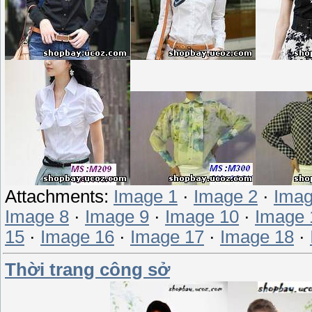
Attachments:
Image 1
·
Image 2
·
Imag
Image 8
·
Image 9
·
Image 10
·
Image 
15
·
Image 16
·
Image 17
·
Image 18
·
Thời trang công sở