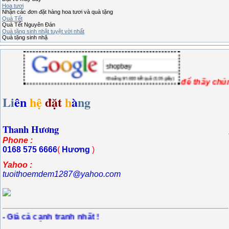
Hoa tươi
Nhận các đơn đặt hàng hoa tươi và quà tặng
Quà Tết
Quà Tết Nguyên Đán
Quà tặng sinh nhật tuyệt vời nhất
Quà tặng sinh nhậ
để thấ
Li
ên
hệ
đặt
h
à
ng
Thanh Hương
Phone :
0168 575 6666
(
Hương
)
Yahoo :
tuoithoemdem1287@yahoo.com