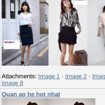
Attachments:
Image 1
·
Image 2
·
Imag
Image 8
Quan ao he hot nhat