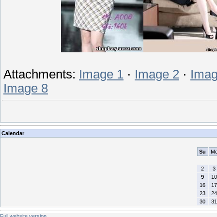
Attachments:
Image 1
·
Image 2
·
Imag
Image 8
Calendar
Su
M
2
3
9
10
16
17
23
24
30
31
Full website version