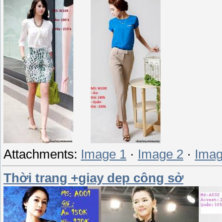
Attachments:
Image 1
·
Image 2
·
Imag
Thời trang +giay dep công sở