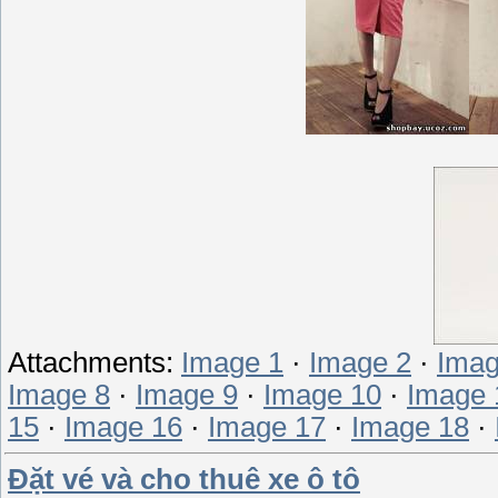
Attachments:
Image 1
·
Image 2
·
Imag
Image 8
·
Image 9
·
Image 10
·
Image 
15
·
Image 16
·
Image 17
·
Image 18
·
Đặt vé và cho thuê xe ô tô