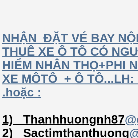
NHẬN ĐẶT VÉ BAY NỘ
THUÊ XE Ô TÔ CÓ NGƯ
HIỂM NHÂN THỌ+PHI 
XE MÔTÔ + Ô TÔ...LH
.hoặc
:
1) Thanhhuongnh87
@
2) Sactimthanthuong
@